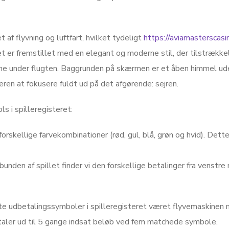
 af flyvning og luftfart, hvilket tydeligt
https://aviamasterscasi
let er fremstillet med en elegant og moderne stil, der tilstrække
nerne under flugten. Baggrunden på skærmen er et åben himmel ud
lleren at fokusere fuldt ud på det afgørende: sejren.
s i spilleregisteret:
kellige farvekombinationer (rød, gul, blå, grøn og hvid). Dette
nden af spillet finder vi den forskellige betalinger fra venstre
ste udbetalingssymboler i spilleregisteret været flyvemaskinen
aler ud til 5 gange indsat beløb ved fem matchede symbole.