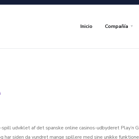
Inicio
Compañía
s
-spill udviklet af det spanske online casinos-udbyderet Play’n G
og har siden da vundret mange spillere med sine unikke funktione