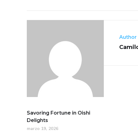
Author
Camilo
Savoring Fortune in Oishi
Delights
marzo 19, 2026