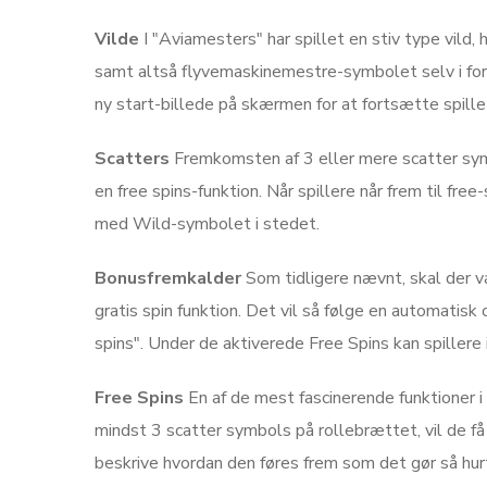
Vilde
I "Aviamesters" har spillet en stiv type vil
samt altså flyvemaskinemestre-symbolet selv i forb
ny start-billede på skærmen for at fortsætte spille
Scatters
Fremkomsten af 3 eller mere scatter symb
en free spins-funktion. Når spillere når frem til f
med Wild-symbolet i stedet.
Bonusfremkalder
Som tidligere nævnt, skal der v
gratis spin funktion. Det vil så følge en automatisk 
spins". Under de aktiverede Free Spins kan spillere 
Free Spins
En af de mest fascinerende funktioner i 
mindst 3 scatter symbols på rollebrættet, vil de få 
beskrive hvordan den føres frem som det gør så hu