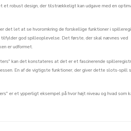
t et robust design, der tilstrækkeligt kan udgave med en optim
r det let at se hvoromkring de forskellige funktioner i spillereg
tilfylder god spilleoplevelse. Det første, der skal nævnes ved
ken er udformet.
rs" kan det konstateres at det er et fascinerende spilleregist
essen. En af de vigtigste funktioner, der giver dette slots-spill 
sters" er et ypperligt eksempel på hvor højt niveau og hvad som 