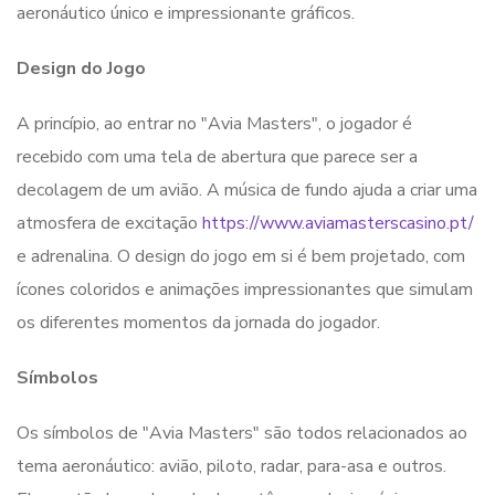
aeronáutico único e impressionante gráficos.
Design do Jogo
A princípio, ao entrar no "Avia Masters", o jogador é
recebido com uma tela de abertura que parece ser a
decolagem de um avião. A música de fundo ajuda a criar uma
atmosfera de excitação
https://www.aviamasterscasino.pt/
e adrenalina. O design do jogo em si é bem projetado, com
ícones coloridos e animações impressionantes que simulam
os diferentes momentos da jornada do jogador.
Símbolos
Os símbolos de "Avia Masters" são todos relacionados ao
tema aeronáutico: avião, piloto, radar, para-asa e outros.