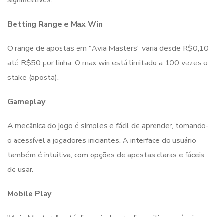
significativos.
Betting Range e Max Win
O range de apostas em "Avia Masters" varia desde R$0,10
até R$50 por linha. O max win está limitado a 100 vezes o
stake (aposta).
Gameplay
A mecânica do jogo é simples e fácil de aprender, tornando-
o acessível a jogadores iniciantes. A interface do usuário
também é intuitiva, com opções de apostas claras e fáceis
de usar.
Mobile Play