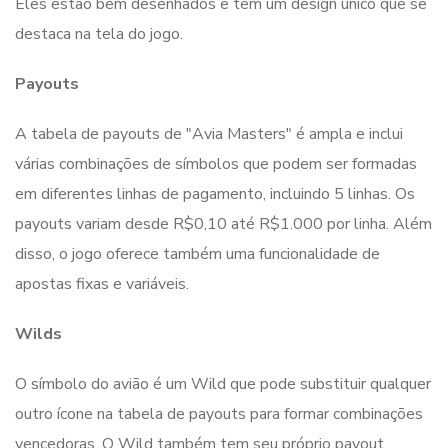
Eles estão bem desenhados e têm um design único que se
destaca na tela do jogo.
Payouts
A tabela de payouts de "Avia Masters" é ampla e inclui
várias combinações de símbolos que podem ser formadas
em diferentes linhas de pagamento, incluindo 5 linhas. Os
payouts variam desde R$0,10 até R$1.000 por linha. Além
disso, o jogo oferece também uma funcionalidade de
apostas fixas e variáveis.
Wilds
O símbolo do avião é um Wild que pode substituir qualquer
outro ícone na tabela de payouts para formar combinações
vencedoras. O Wild também tem seu próprio payout