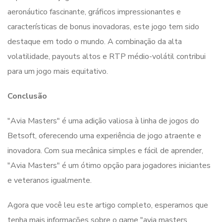
aeronáutico fascinante, gráficos impressionantes e
características de bonus inovadoras, este jogo tem sido
destaque em todo o mundo. A combinação da alta
volatilidade, payouts altos e RTP médio-volátil contribui
para um jogo mais equitativo.
Conclusão
"Avia Masters" é uma adição valiosa à linha de jogos do
Betsoft, oferecendo uma experiência de jogo atraente e
inovadora. Com sua mecânica simples e fácil de aprender,
"Avia Masters" é um ótimo opção para jogadores iniciantes
e veteranos igualmente.
Agora que você leu este artigo completo, esperamos que
tenha mais informações sobre o game "avia masters