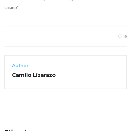
casino".
9
Author
Camilo Lizarazo