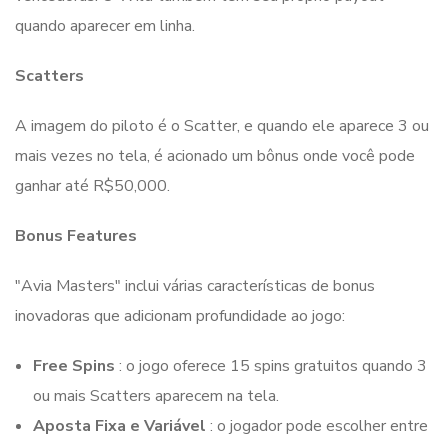
quando aparecer em linha.
Scatters
A imagem do piloto é o Scatter, e quando ele aparece 3 ou
mais vezes no tela, é acionado um bônus onde você pode
ganhar até R$50,000.
Bonus Features
"Avia Masters" inclui várias características de bonus
inovadoras que adicionam profundidade ao jogo:
Free Spins
: o jogo oferece 15 spins gratuitos quando 3
ou mais Scatters aparecem na tela.
Aposta Fixa e Variável
: o jogador pode escolher entre