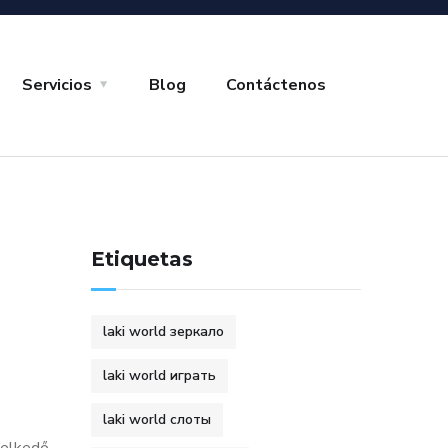
Servicios
Blog
Contáctenos
Etiquetas
laki world зеркало
laki world играть
laki world слоты
melkedő