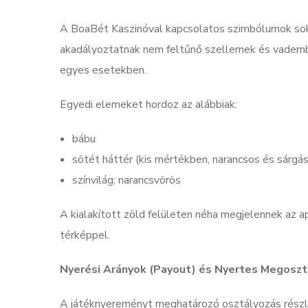
A BoaBét Kaszinóval kapcsolatos szimbólumok soka
akadályoztatnak nem feltűnő szellemek és vademb
egyes esetekben.
Egyedi elemeket hordoz az alábbiak:
bábu
sötét háttér (kis mértékben, narancsos és sárgás
színvilág: narancsvörös
A kialakított zöld felületen néha megjelennek az ap
térképpel.
Nyerési Arányok (Payout) és Nyertes Megosz
A játéknyereményt meghatározó osztályozás részlet