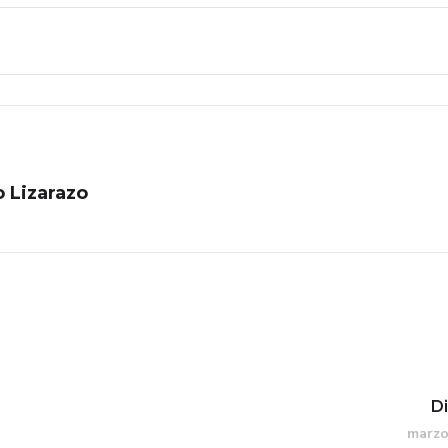
 Lizarazo
D
marzo