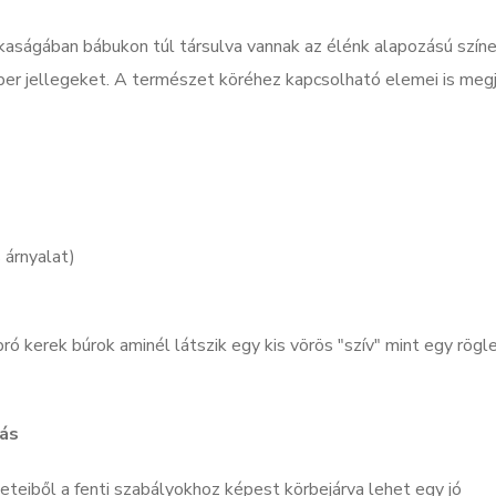
ságában bábukon túl társulva vannak az élénk alapozású színe
er jellegeket. A természet köréhez kapcsolható elemei is meg
 árnyalat)
ró kerek búrok aminél látszik egy kis vörös "szív" mint egy rögl
tás
eiből a fenti szabályokhoz képest körbejárva lehet egy jó