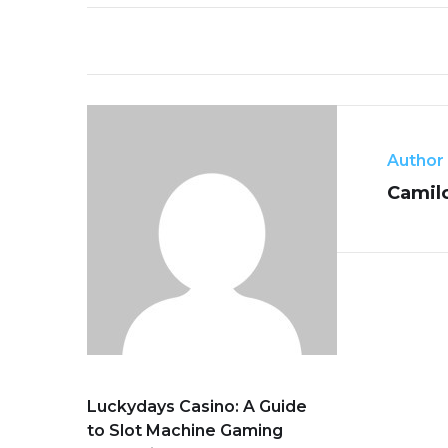
Author
Camilo
Luckydays Casino: A Guide
to Slot Machine Gaming