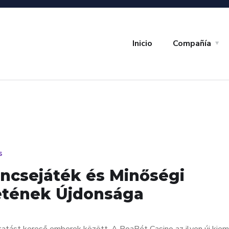
Inicio
Compañía
s
ncsejáték és Minőségi
etének Újdonsága
tatást kereső emberek között. A BoaBét Casino az ilyen új kie