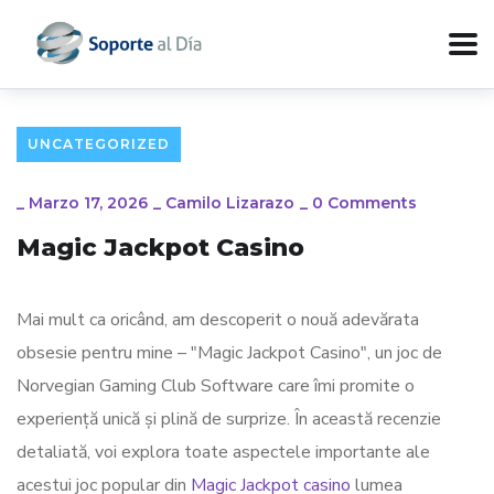
UNCATEGORIZED
_
Marzo 17, 2026
_
Camilo Lizarazo
_
0 Comments
Magic Jackpot Casino
Mai mult ca oricând, am descoperit o nouă adevărata
obsesie pentru mine – "Magic Jackpot Casino", un joc de
Norvegian Gaming Club Software care îmi promite o
experiență unică și plină de surprize. În această recenzie
detaliată, voi explora toate aspectele importante ale
acestui joc popular din
Magic Jackpot casino
lumea