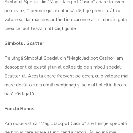
Simbolul Special din "Magic Jackpot Casino" apare frecvent
pe ecran și îi permite jucatorilor să câștige premii atât cu
valoarea, dar mai ales putând înlocui orice alt simbol în grila,
ceea ce facilitează mult câștigurile.
Simbolul Scatter
Pe lângă Simbolul Special din "Magic Jackpot Casino", am
descoperit că există și un al doilea tip de simboli special:
Scatter-ul. Acesta apare frecvent pe ecran, cu o valoare mai
mare decât cei din urmă menționați și se multiplică în fiecare
bară câștigată.
Funcții Bonus
Am observat că "Magic Jackpot Casino" are funcție specială
de bonus care apare atunci cand jucatorul își adună mai