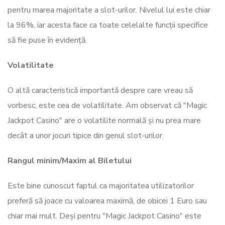
pentru marea majoritate a slot-urilor. Nivelul lui este chiar
la 96%, iar acesta face ca toate celelalte funcții specifice
să fie puse în evidență.
Volatilitate
O altă caracteristică importantă despre care vreau să
vorbesc, este cea de volatilitate. Am observat că "Magic
Jackpot Casino" are o volatilite normală și nu prea mare
decât a unor jocuri tipice din genul slot-urilor.
Rangul minim/Maxim al Biletului
Este bine cunoscut faptul ca majoritatea utilizatorilor
preferă să joace cu valoarea maximă, de obicei 1 Euro sau
chiar mai mult. Deși pentru "Magic Jackpot Casino" este