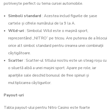
potrivește perfect cu tema cursei automobile.
Simboli standard
: Acestea includ figurile de șase
cartele și cifrele numărului de la 9 la A.
Wild-uri
: Simbolul Wild este o mașină sport,
reprezentând „NITRO” pe tricou. Are puterea de a înlocui
orice alt simbol standard pentru crearea unei combinații
câștigătoare.
Scatter
: Scatter-ul titlului nostru este un steag roșu cu
o siluetă albă a unei mașini sport. Apare pe role, iar
aparițiile sale deschid bonusul de free spinuri și
multiplicarea câștigurilor.
Payout-uri
Tabla payout-ului pentru Nitro Casino este foarte