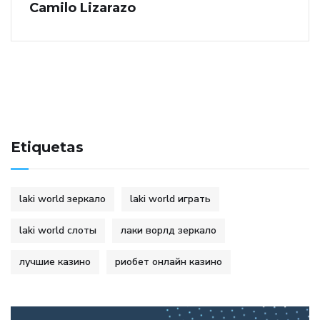
Camilo Lizarazo
Etiquetas
laki world зеркало
laki world играть
laki world слоты
лаки ворлд зеркало
лучшие казино
риобет онлайн казино