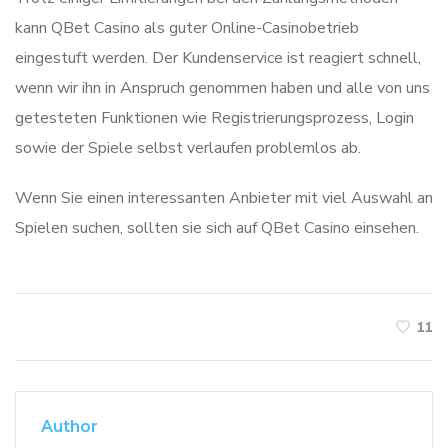
kann QBet Casino als guter Online-Casinobetrieb
eingestuft werden. Der Kundenservice ist reagiert schnell,
wenn wir ihn in Anspruch genommen haben und alle von uns
getesteten Funktionen wie Registrierungsprozess, Login
sowie der Spiele selbst verlaufen problemlos ab.
Wenn Sie einen interessanten Anbieter mit viel Auswahl an
Spielen suchen, sollten sie sich auf QBet Casino einsehen.
11
Author