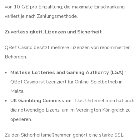
von 10 €/£ pro Einzahlung; die maximale Einschränkung
variiert je nach Zahlungsmethode.
Zuverlässigkeit, Lizenzen und Sicherheit
QBet Casino besitzt mehrere Lizenzen von renommierten
Behörden:
Maltese Lotteries and Gaming Authority (LGA)
:
QBet Casino ist lizenziert für Online-Spielbetrieb in
Malta.
UK Gambling Commission
: Das Unternehmen hat auch
die notwendige Lizenz, um im Vereinigten Königreich zu
operieren.
Zu den Sicherheitsmaßnahmen gehört eine starke SSL-