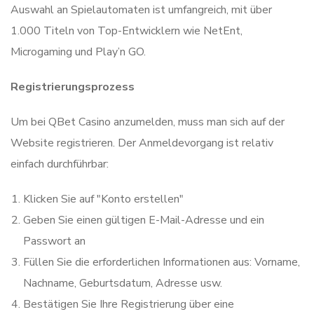
Auswahl an Spielautomaten ist umfangreich, mit über
1.000 Titeln von Top-Entwicklern wie NetEnt,
Microgaming und Play’n GO.
Registrierungsprozess
Um bei QBet Casino anzumelden, muss man sich auf der
Website registrieren. Der Anmeldevorgang ist relativ
einfach durchführbar:
Klicken Sie auf "Konto erstellen"
Geben Sie einen gültigen E-Mail-Adresse und ein
Passwort an
Füllen Sie die erforderlichen Informationen aus: Vorname,
Nachname, Geburtsdatum, Adresse usw.
Bestätigen Sie Ihre Registrierung über eine