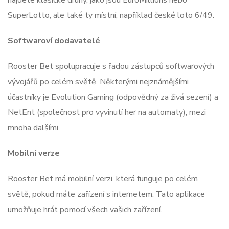
najdete klasické druhy, jako jsou EuroMillions nebo
SuperLotto, ale také ty místní, například české loto 6/49.
Softwaroví dodavatelé
Rooster Bet spolupracuje s řadou zástupců softwarových
vývojářů po celém světě. Některými nejznámějšími
účastníky je Evolution Gaming (odpovědný za živá sezení) a
NetEnt (společnost pro vyvinutí her na automaty), mezi
mnoha dalšími.
Mobilní verze
Rooster Bet má mobilní verzi, která funguje po celém
světě, pokud máte zařízení s internetem. Tato aplikace
umožňuje hrát pomocí všech vašich zařízení.