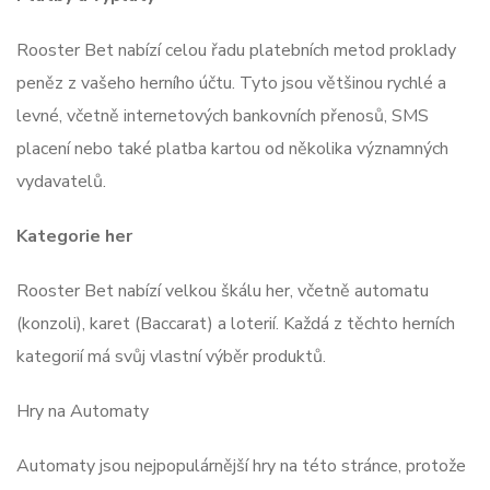
Rooster Bet nabízí celou řadu platebních metod proklady
peněz z vašeho herního účtu. Tyto jsou většinou rychlé a
levné, včetně internetových bankovních přenosů, SMS
placení nebo také platba kartou od několika významných
vydavatelů.
Kategorie her
Rooster Bet nabízí velkou škálu her, včetně automatu
(konzoli), karet (Baccarat) a loterií. Každá z těchto herních
kategorií má svůj vlastní výběr produktů.
Hry na Automaty
Automaty jsou nejpopulárnější hry na této stránce, protože