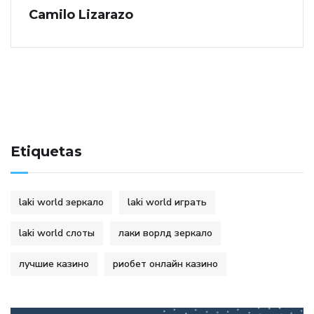
Camilo Lizarazo
Etiquetas
laki world зеркало
laki world играть
laki world слоты
лаки ворлд зеркало
лучшие казино
риобет онлайн казино