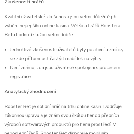
Zkušenosti hráčů
Kvalitní uživatelské zkušenosti jsou velmi důležité při
výběru nejlepšího online kasina. Většina hráčů Roostera
Betu hodnotí službu velmi dobře.
Jednotlivé zkušenosti uživatelů byly pozitivní a zmínily
se zde přítomnost častých nabídek na výhry.
Není známo, zda jsou uživatelé spokojeni s procesem
registrace.
Analytický zhodnocení
Rooster Bet je solidní hráč na trhu online kasin. Dodržuje
zákonnou úpravu a je znám svou škálou her od předních
výrobců softwarových produktů pro herní prostředí. V
neposlední řadě, Rooster Bet disponuje mobilním