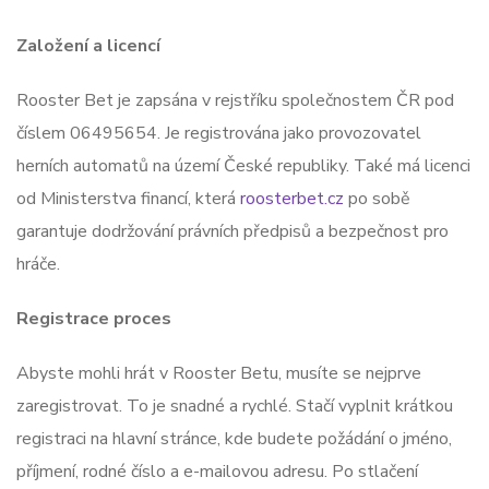
Založení a licencí
Rooster Bet je zapsána v rejstříku společnostem ČR pod
číslem 06495654. Je registrována jako provozovatel
herních automatů na území České republiky. Také má licenci
od Ministerstva financí, která
roosterbet.cz
po sobě
garantuje dodržování právních předpisů a bezpečnost pro
hráče.
Registrace proces
Abyste mohli hrát v Rooster Betu, musíte se nejprve
zaregistrovat. To je snadné a rychlé. Stačí vyplnit krátkou
registraci na hlavní stránce, kde budete požádání o jméno,
příjmení, rodné číslo a e-mailovou adresu. Po stlačení