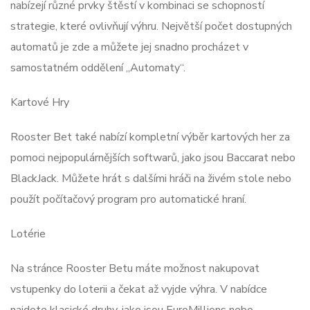
nabízejí různé prvky štěstí v kombinaci se schopností
strategie, které ovlivňují výhru. Největší počet dostupných
automatů je zde a můžete jej snadno procházet v
samostatném oddělení „Automaty“.
Kartové Hry
Rooster Bet také nabízí kompletní výběr kartových her za
pomoci nejpopulárnějších softwarů, jako jsou Baccarat nebo
BlackJack. Můžete hrát s dalšími hráči na živém stole nebo
použít počítačový program pro automatické hraní.
Lotérie
Na stránce Rooster Betu máte možnost nakupovat
vstupenky do loterii a čekat až vyjde výhra. V nabídce