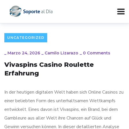
UNCATEGORIZED
_
Marzo 24, 2026
_
Camilo Lizarazo
_
0 Comments
Vivaspins Casino Roulette
Erfahrung
In der heutigen digitalen Welt haben sich Online Casinos zu
einer beliebten Form des unterhaltsamen Wettkampfs
entwickelt. Eines davon ist Vivaspins, ein Brand, bei dem
Gambleure aus aller Welt ihre Chancen auf Glück und
Gewinn versuchen können. In dieser detaillierten Analyse