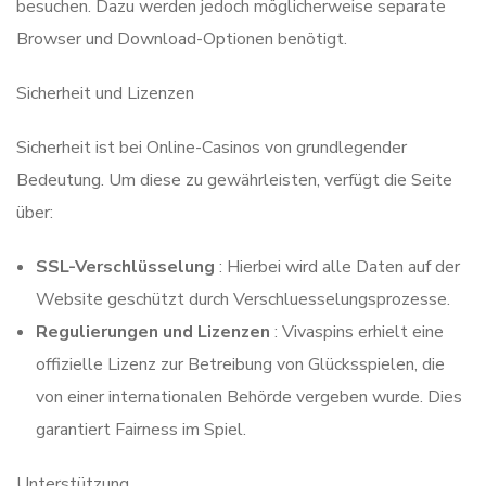
besuchen. Dazu werden jedoch möglicherweise separate
Browser und Download-Optionen benötigt.
Sicherheit und Lizenzen
Sicherheit ist bei Online-Casinos von grundlegender
Bedeutung. Um diese zu gewährleisten, verfügt die Seite
über:
SSL-Verschlüsselung
: Hierbei wird alle Daten auf der
Website geschützt durch Verschluesselungsprozesse.
Regulierungen und Lizenzen
: Vivaspins erhielt eine
offizielle Lizenz zur Betreibung von Glücksspielen, die
von einer internationalen Behörde vergeben wurde. Dies
garantiert Fairness im Spiel.
Unterstützung