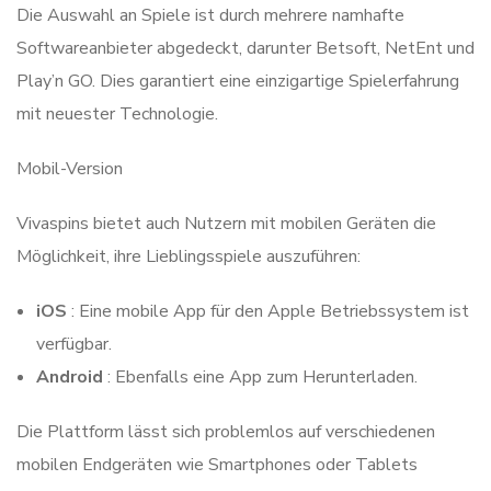
Die Auswahl an Spiele ist durch mehrere namhafte
Softwareanbieter abgedeckt, darunter Betsoft, NetEnt und
Play’n GO. Dies garantiert eine einzigartige Spielerfahrung
mit neuester Technologie.
Mobil-Version
Vivaspins bietet auch Nutzern mit mobilen Geräten die
Möglichkeit, ihre Lieblingsspiele auszuführen:
iOS
: Eine mobile App für den Apple Betriebssystem ist
verfügbar.
Android
: Ebenfalls eine App zum Herunterladen.
Die Plattform lässt sich problemlos auf verschiedenen
mobilen Endgeräten wie Smartphones oder Tablets