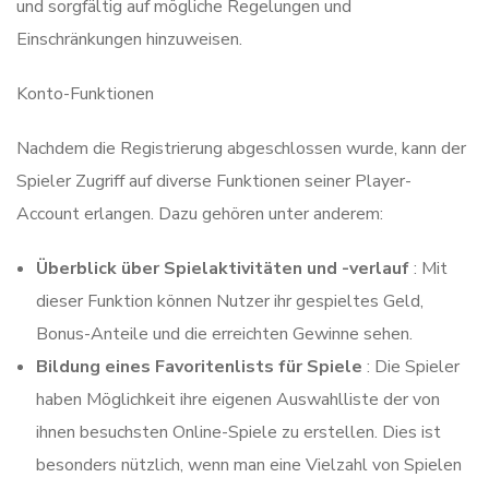
und sorgfältig auf mögliche Regelungen und
Einschränkungen hinzuweisen.
Konto-Funktionen
Nachdem die Registrierung abgeschlossen wurde, kann der
Spieler Zugriff auf diverse Funktionen seiner Player-
Account erlangen. Dazu gehören unter anderem:
Überblick über Spielaktivitäten und -verlauf
: Mit
dieser Funktion können Nutzer ihr gespieltes Geld,
Bonus-Anteile und die erreichten Gewinne sehen.
Bildung eines Favoritenlists für Spiele
: Die Spieler
haben Möglichkeit ihre eigenen Auswahlliste der von
ihnen besuchsten Online-Spiele zu erstellen. Dies ist
besonders nützlich, wenn man eine Vielzahl von Spielen