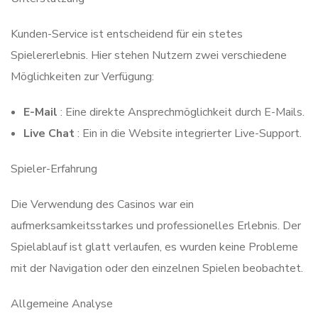
Kunden-Service ist entscheidend für ein stetes
Spielererlebnis. Hier stehen Nutzern zwei verschiedene
Möglichkeiten zur Verfügung:
E-Mail
: Eine direkte Ansprechmöglichkeit durch E-Mails.
Live Chat
: Ein in die Website integrierter Live-Support.
Spieler-Erfahrung
Die Verwendung des Casinos war ein
aufmerksamkeitsstarkes und professionelles Erlebnis. Der
Spielablauf ist glatt verlaufen, es wurden keine Probleme
mit der Navigation oder den einzelnen Spielen beobachtet.
Allgemeine Analyse