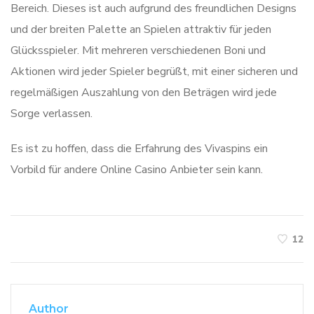
Bereich. Dieses ist auch aufgrund des freundlichen Designs
und der breiten Palette an Spielen attraktiv für jeden
Glücksspieler. Mit mehreren verschiedenen Boni und
Aktionen wird jeder Spieler begrüßt, mit einer sicheren und
regelmäßigen Auszahlung von den Beträgen wird jede
Sorge verlassen.
Es ist zu hoffen, dass die Erfahrung des Vivaspins ein
Vorbild für andere Online Casino Anbieter sein kann.
12
Author