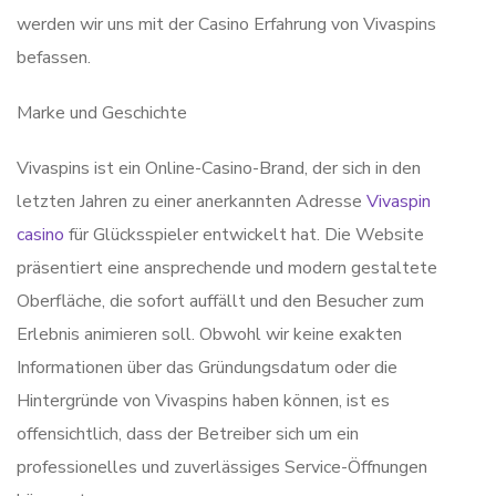
werden wir uns mit der Casino Erfahrung von Vivaspins
befassen.
Marke und Geschichte
Vivaspins ist ein Online-Casino-Brand, der sich in den
letzten Jahren zu einer anerkannten Adresse
Vivaspin
casino
für Glücksspieler entwickelt hat. Die Website
präsentiert eine ansprechende und modern gestaltete
Oberfläche, die sofort auffällt und den Besucher zum
Erlebnis animieren soll. Obwohl wir keine exakten
Informationen über das Gründungsdatum oder die
Hintergründe von Vivaspins haben können, ist es
offensichtlich, dass der Betreiber sich um ein
professionelles und zuverlässiges Service-Öffnungen